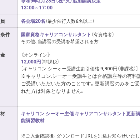
令和9年2月23日（祝・火）追加開講決定
13：00～17：00
定員
各会場20名
（最少催行人数6名以上）
加条件
国家資格キャリアコンサルタント
（有資格者）
その他、当講習の受講を希望される方
料金
《オンライン》
12,000円
（非課税）
［キャリコン.シーオー受講生割引価格 9,800円（非課税）］
※キャリコン.シーオー受講生とは合格講座等の有料
ご受講いただいた方のことです。更新講習のみをご受
れた方は対象となりません。
教材
キャリコン.シーオー主催 キャリアコンサルタント更新
能講習教材
※ご入金確認後、ダウンロードURLを別途お知らせいたし