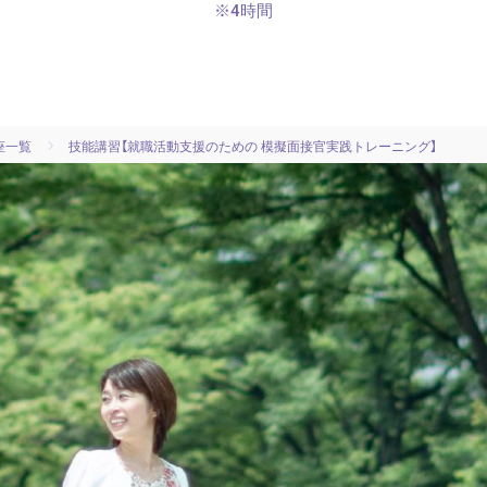
※4時間
座一覧
技能講習【就職活動支援のための 模擬面接官実践トレーニング】