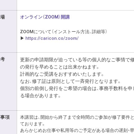
会場
オンライン（ZOOM）開講
ZOOMについて（インストール方法、詳細等）
▶︎
https://caricon.co/zoom/
備考
更新の申請期限が迫っている等の個人的なご事情で
の発行を早めることは出来かねます。
計画的なご受講をおすすめいたします。
なお、修了証は原則として一斉発行となります。
個別の前倒し発行をご希望の場合は、事務手数料を申
る場合があります。
要事項
本講習は、開始から終了まで全時間のご参加が修了要件
ております。
あらかじめお仕事や私用等のご予定がある場合の遅刻・