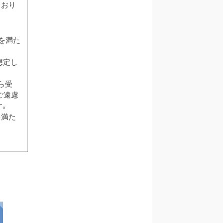
ており
を満た
想定し
ら受
ご遠慮
す。
を満た