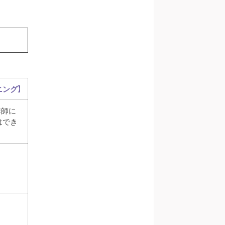
ニング】
講師に
はでき