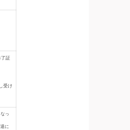
修了証
し受け
となっ
早退に