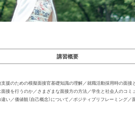
講習概要
動支援のための模擬面接官基礎知識の理解／就職活動採用時の面接
は面接を行うのか／さまざまな面接方の方法／学生と社会人のコミ
の違い／価値観（自己概念）について／ポジティブリフレーミング／