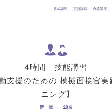
養成講習
更新講習
合格講座
タント養成講習
タント更新講習
ーとは
タントとは
4時間 技能講習
活動支援のための 模擬面接官実
ニング】
定 員 … 20名