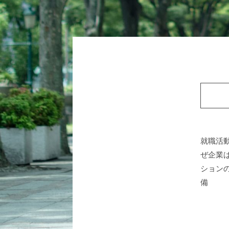
就職活
ぜ企業
ション
備