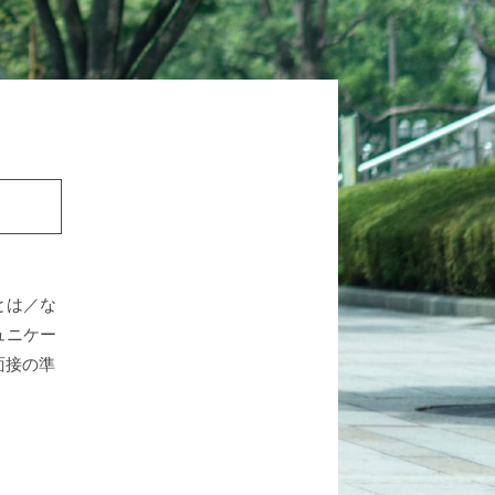
とは／な
ュニケー
面接の準