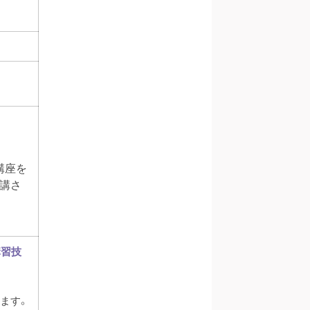
講座を
講さ
講習技
ます。