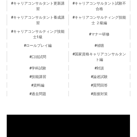
キャリアコンサルタント更新講
キャリアコンサルタント試験不
習
合格
キャリアコンサルタント養成講
キャリアコンサルティング技能
習
士 ２級編
キャリアコンサルティング技能
マナー研修
士1級
ロールプレイ編
傾聴
国家資格キャリアコンサルタン
口頭試問
ト編
学科試験
対談
技能講習
論述試験
資料編
質問回答
過去問題
面接対策