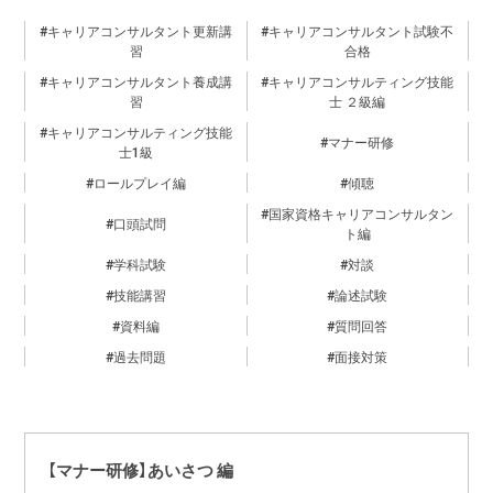
キャリアコンサルタント更新講
キャリアコンサルタント試験不
習
合格
キャリアコンサルタント養成講
キャリアコンサルティング技能
習
士 ２級編
キャリアコンサルティング技能
マナー研修
士1級
ロールプレイ編
傾聴
国家資格キャリアコンサルタン
口頭試問
ト編
学科試験
対談
技能講習
論述試験
資料編
質問回答
過去問題
面接対策
【マナー研修】あいさつ 編