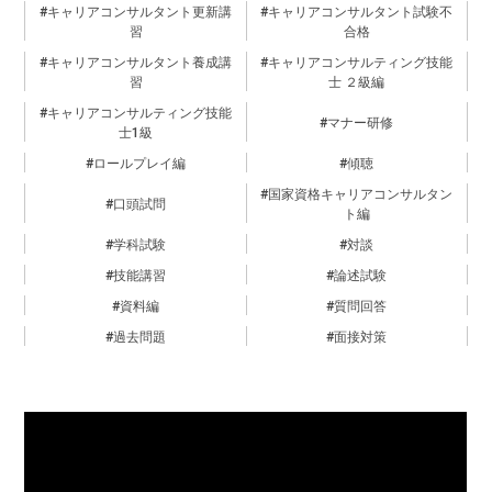
キャリアコンサルタント更新講
キャリアコンサルタント試験不
習
合格
キャリアコンサルタント養成講
キャリアコンサルティング技能
習
士 ２級編
キャリアコンサルティング技能
マナー研修
士1級
ロールプレイ編
傾聴
国家資格キャリアコンサルタン
口頭試問
ト編
学科試験
対談
技能講習
論述試験
資料編
質問回答
過去問題
面接対策