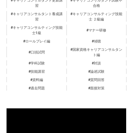
習
合格
キャリアコンサルタント養成講
キャリアコンサルティング技能
習
士 ２級編
キャリアコンサルティング技能
マナー研修
士1級
ロールプレイ編
傾聴
国家資格キャリアコンサルタン
口頭試問
ト編
学科試験
対談
技能講習
論述試験
資料編
質問回答
過去問題
面接対策