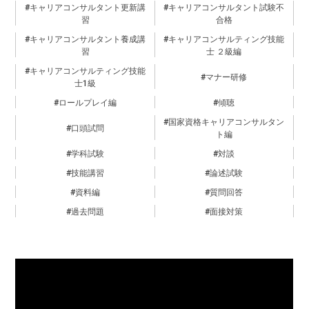
キャリアコンサルタント更新講
キャリアコンサルタント試験不
習
合格
キャリアコンサルタント養成講
キャリアコンサルティング技能
習
士 ２級編
キャリアコンサルティング技能
マナー研修
士1級
ロールプレイ編
傾聴
国家資格キャリアコンサルタン
口頭試問
ト編
学科試験
対談
技能講習
論述試験
資料編
質問回答
過去問題
面接対策