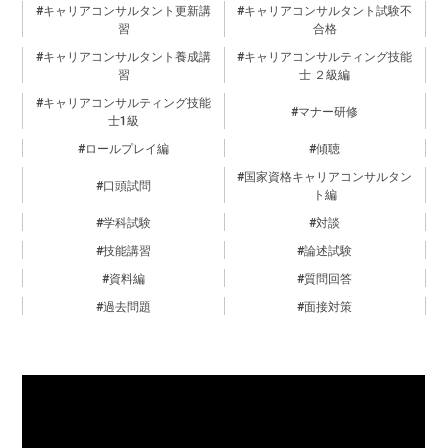
キャリアコンサルタント更新講
キャリアコンサルタント試験不
習
合格
キャリアコンサルタント養成講
キャリアコンサルティング技能
習
士 ２級編
キャリアコンサルティング技能
マナー研修
士1級
ロールプレイ編
傾聴
国家資格キャリアコンサルタン
口頭試問
ト編
学科試験
対談
技能講習
論述試験
資料編
質問回答
過去問題
面接対策