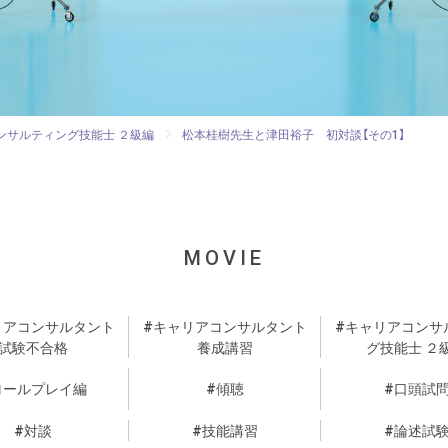
ンサルティング技能士 ２級編
松本桂樹先生と津田裕子 初対談【その1】
MOVIE
リアコンサルタント
キャリアコンサルタント
キャリアコンサ
試験不合格
養成講習
グ技能士 ２
ロールプレイ編
傾聴
口頭試
対談
技能講習
論述試