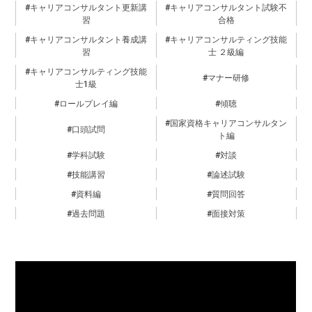
キャリアコンサルタント更新講
キャリアコンサルタント試験不
習
合格
キャリアコンサルタント養成講
キャリアコンサルティング技能
習
士 ２級編
キャリアコンサルティング技能
マナー研修
士1級
ロールプレイ編
傾聴
国家資格キャリアコンサルタン
口頭試問
ト編
学科試験
対談
技能講習
論述試験
資料編
質問回答
過去問題
面接対策