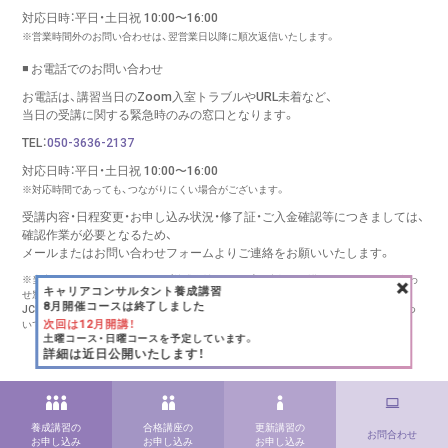
対応日時：平日・土日祝 10:00〜16:00
※営業時間外のお問い合わせは、翌営業日以降に順次返信いたします。
◾️ お電話でのお問い合わせ
お電話は、講習当日のZoom入室トラブルやURL未着など、
当日の受講に関する緊急時のみの窓口となります。
TEL：
050-3636-2137
対応日時：平日・土日祝 10:00〜16:00
※対応時間であっても、つながりにくい場合がございます。
受講内容・日程変更・お申し込み状況・修了証・ご入金確認等につきましては、
確認作業が必要となるため、
メールまたはお問い合わせフォームより
ご連絡をお願いいたします。
×
※当窓口は、キャリコンシーオー（株式会社リバース）が実施する講習に関するお問い合わ
キャリアコンサルタント養成講習
せ窓口です。
8月開催コースは終了しました
JCDA様、キャリアコンサルタント登録センター様、その他団体様の講習・更新手続きにつ
次回は12月開講！
いては、
各団体様へ直接お問い合わせください。
土曜コース・日曜コースを予定しています。
Copyright (C) RE:BIRTH INC., All rights reserved.
詳細は近日公開いたします！
養成講習の
合格講座の
更新講習の
お問合わせ
お申し込み
お申し込み
お申し込み