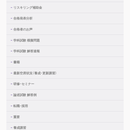
リスキリング補助金
合格発表分析
合格者のお声
学科試験 模擬問題
学科試験 解答速報
書籍
最新空席状況（養成・更新講習）
研修・セミナー
論述試験 解答例
転職・採用
重要
養成講習