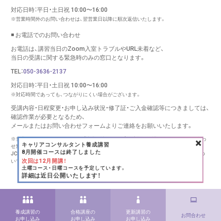
対応日時：平日・土日祝 10:00〜16:00
※営業時間外のお問い合わせは、翌営業日以降に順次返信いたします。
◾️ お電話でのお問い合わせ
お電話は、講習当日のZoom入室トラブルやURL未着など、
当日の受講に関する緊急時のみの窓口となります。
TEL：
050-3636-2137
対応日時：平日・土日祝 10:00〜16:00
※対応時間であっても、つながりにくい場合がございます。
受講内容・日程変更・お申し込み状況・修了証・ご入金確認等につきましては、
確認作業が必要となるため、
メールまたはお問い合わせフォームより
ご連絡をお願いいたします。
×
※当窓口は、キャリコンシーオー（株式会社リバース）が実施する講習に関するお問い合わ
キャリアコンサルタント養成講習
せ窓口です。
8月開催コースは終了しました
JCDA様、キャリアコンサルタント登録センター様、その他団体様の講習・更新手続きにつ
次回は12月開講！
いては、
各団体様へ直接お問い合わせください。
土曜コース・日曜コースを予定しています。
Copyright (C) RE:BIRTH INC., All rights reserved.
詳細は近日公開いたします！
養成講習の
合格講座の
更新講習の
お問合わせ
お申し込み
お申し込み
お申し込み