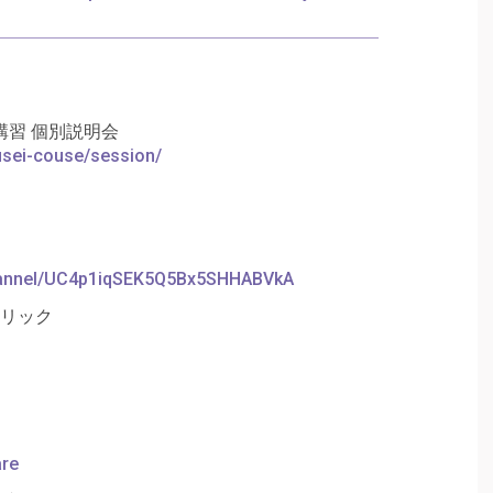
習 個別説明会
ousei-couse/session/
hannel/UC4p1iqSEK5Q5Bx5SHHABVkA
クリック
are