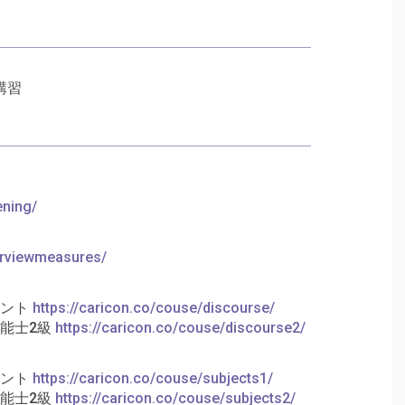
講習
ening/
terviewmeasures/
タント
https://caricon.co/couse/discourse/
能士2級
https://caricon.co/couse/discourse2/
タント
https://caricon.co/couse/subjects1/
能士2級
https://caricon.co/couse/subjects2/