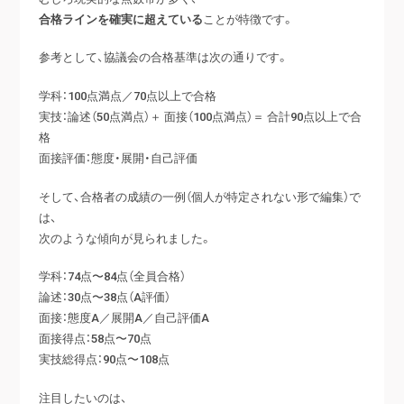
合格ラインを確実に超えている
ことが特徴です。
参考として、協議会の合格基準は次の通りです。
学科：100点満点／70点以上で合格
実技：論述（50点満点）＋ 面接（100点満点）＝ 合計90点以上で合
格
面接評価：態度・展開・自己評価
そして、合格者の成績の一例（個人が特定されない形で編集）で
は、
次のような傾向が見られました。
学科：74点〜84点（全員合格）
論述：30点〜38点（A評価）
面接：態度A／展開A／自己評価A
面接得点：58点〜70点
実技総得点：90点〜108点
注目したいのは、