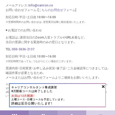
メールアドレス：
info@caricon.co
お問い合わせフォーム：[
こちらのお問合せフォーム
]
対応日時：平日・土日祝 10:00〜16:00
※営業時間外のお問い合わせは、翌営業日以降に順次返信いたします。
◾️ お電話でのお問い合わせ
お電話は、講習当日のZoom入室トラブルやURL未着など、
当日の受講に関する緊急時のみの窓口となります。
TEL：
050-3636-2137
対応日時：平日・土日祝 10:00〜16:00
※対応時間であっても、つながりにくい場合がございます。
受講内容・日程変更・お申し込み状況・修了証・ご入金確認等につきましては、
確認作業が必要となるため、
メールまたはお問い合わせフォームより
ご連絡をお願いいたします。
×
※当窓口は、キャリコンシーオー（株式会社リバース）が実施する講習に関するお問い合わ
キャリアコンサルタント養成講習
せ窓口です。
8月開催コースは終了しました
JCDA様、キャリアコンサルタント登録センター様、その他団体様の講習・更新手続きにつ
次回は12月開講！
いては、
各団体様へ直接お問い合わせください。
土曜コース・日曜コースを予定しています。
Copyright (C) RE:BIRTH INC., All rights reserved.
詳細は近日公開いたします！