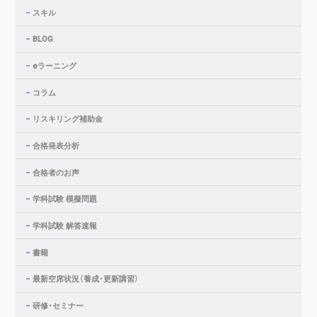
スキル
BLOG
eラーニング
コラム
リスキリング補助金
合格発表分析
合格者のお声
学科試験 模擬問題
学科試験 解答速報
書籍
最新空席状況（養成・更新講習）
研修・セミナー