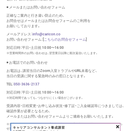
◾️ メールまたはお問い合わせフォーム
正確なご案内と行き違い防止のため、
お問合せはメールまたはお問合せフォームのご利用を
お願いしております。
メールアドレス：
info@caricon.co
お問い合わせフォーム：[
こちらのお問合せフォーム
]
対応日時：平日・土日祝 10:00〜16:00
※営業時間外のお問い合わせは、翌営業日以降に順次返信いたします。
◾️ お電話でのお問い合わせ
お電話は、講習当日のZoom入室トラブルやURL未着など、
当日の受講に関する緊急時のみの窓口となります。
TEL：
050-3636-2137
対応日時：平日・土日祝 10:00〜16:00
※対応時間であっても、つながりにくい場合がございます。
受講内容・日程変更・お申し込み状況・修了証・ご入金確認等につきましては、
確認作業が必要となるため、
メールまたはお問い合わせフォームより
ご連絡をお願いいたします。
×
※当窓口は、キャリコンシーオー（株式会社リバース）が実施する講習に関するお問い合わ
キャリアコンサルタント養成講習
せ窓口です。