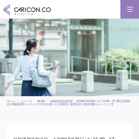
キャリアコンサルタント養成講習
キャリアコンサルタント更新講習
合格講座
キャリコンシーオーとは
キャリアコンサルタントとは
ホーム
ニュース
BLOG
技能講習追加決定 令和8年9月26日（土）13：00～17：30（定員20
名）技能講習【コーチングの手法を用いた行動変容、意思決定の面談実践トレーニング】
技能講習追加決定 令和8年9月26日（土）13：00～17：