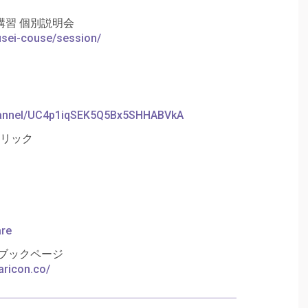
習 個別説明会
ousei-couse/session/
hannel/UC4p1iqSEK5Q5Bx5SHHABVkA
クリック
are
ブックページ
aricon.co/