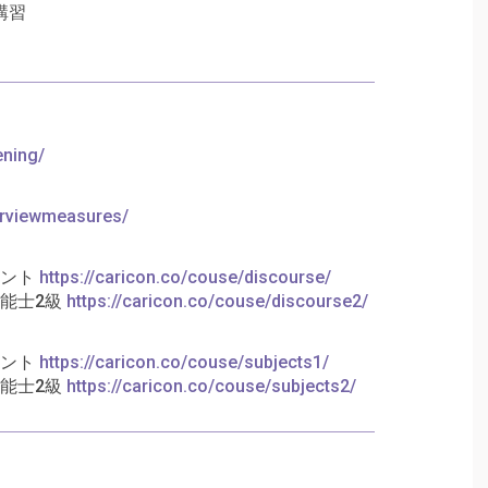
講習
ening/
terviewmeasures/
タント
https://caricon.co/couse/discourse/
能士2級
https://caricon.co/couse/discourse2/
タント
https://caricon.co/couse/subjects1/
能士2級
https://caricon.co/couse/subjects2/