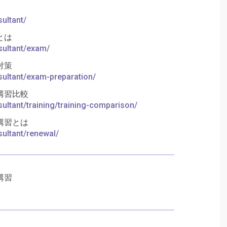
ultant/
とは
sultant/exam/
対策
sultant/exam-preparation/
講習比較
sultant/training/training-comparison/
講習とは
sultant/renewal/
講習