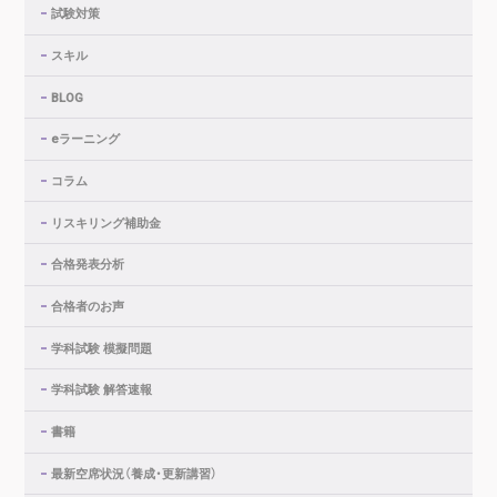
試験対策
スキル
BLOG
eラーニング
コラム
リスキリング補助金
合格発表分析
合格者のお声
学科試験 模擬問題
学科試験 解答速報
書籍
最新空席状況（養成・更新講習）