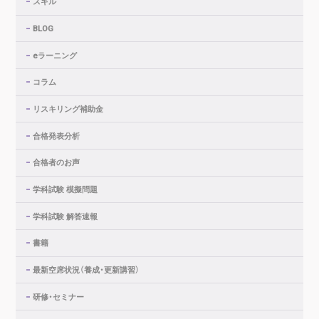
スキル
BLOG
eラーニング
コラム
リスキリング補助金
合格発表分析
合格者のお声
学科試験 模擬問題
学科試験 解答速報
書籍
最新空席状況（養成・更新講習）
研修・セミナー