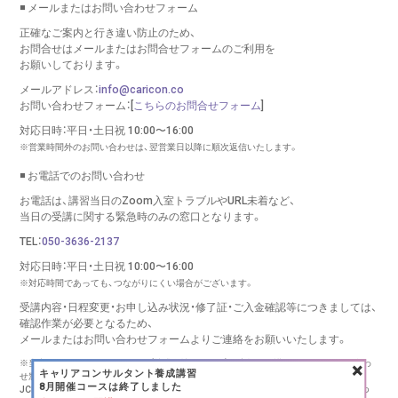
◾️ メールまたはお問い合わせフォーム
正確なご案内と行き違い防止のため、
お問合せはメールまたはお問合せフォームのご利用を
お願いしております。
メールアドレス：
info@caricon.co
お問い合わせフォーム：[
こちらのお問合せフォーム
]
対応日時：平日・土日祝 10:00〜16:00
※営業時間外のお問い合わせは、翌営業日以降に順次返信いたします。
◾️ お電話でのお問い合わせ
お電話は、講習当日のZoom入室トラブルやURL未着など、
当日の受講に関する緊急時のみの窓口となります。
TEL：
050-3636-2137
対応日時：平日・土日祝 10:00〜16:00
※対応時間であっても、つながりにくい場合がございます。
受講内容・日程変更・お申し込み状況・修了証・ご入金確認等につきましては、
確認作業が必要となるため、
メールまたはお問い合わせフォームより
ご連絡をお願いいたします。
×
※当窓口は、キャリコンシーオー（株式会社リバース）が実施する講習に関するお問い合わ
キャリアコンサルタント養成講習
せ窓口です。
8月開催コースは終了しました
JCDA様、キャリアコンサルタント登録センター様、その他団体様の講習・更新手続きにつ