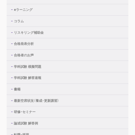
eラーニング
コラム
リスキリング補助金
合格発表分析
合格者のお声
学科試験 模擬問題
学科試験 解答速報
書籍
最新空席状況（養成・更新講習）
研修・セミナー
論述試験 解答例
転職・採用