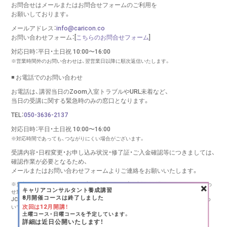
お問合せはメールまたはお問合せフォームのご利用を
お願いしております。
メールアドレス：
info@caricon.co
お問い合わせフォーム：[
こちらのお問合せフォーム
]
対応日時：平日・土日祝 10:00〜16:00
※営業時間外のお問い合わせは、翌営業日以降に順次返信いたします。
◾️ お電話でのお問い合わせ
お電話は、講習当日のZoom入室トラブルやURL未着など、
当日の受講に関する緊急時のみの窓口となります。
TEL：
050-3636-2137
対応日時：平日・土日祝 10:00〜16:00
※対応時間であっても、つながりにくい場合がございます。
受講内容・日程変更・お申し込み状況・修了証・ご入金確認等につきましては、
確認作業が必要となるため、
メールまたはお問い合わせフォームより
ご連絡をお願いいたします。
×
※当窓口は、キャリコンシーオー（株式会社リバース）が実施する講習に関するお問い合わ
キャリアコンサルタント養成講習
せ窓口です。
8月開催コースは終了しました
JCDA様、キャリアコンサルタント登録センター様、その他団体様の講習・更新手続きにつ
次回は12月開講！
いては、
各団体様へ直接お問い合わせください。
土曜コース・日曜コースを予定しています。
Copyright (C) RE:BIRTH INC., All rights reserved.
詳細は近日公開いたします！