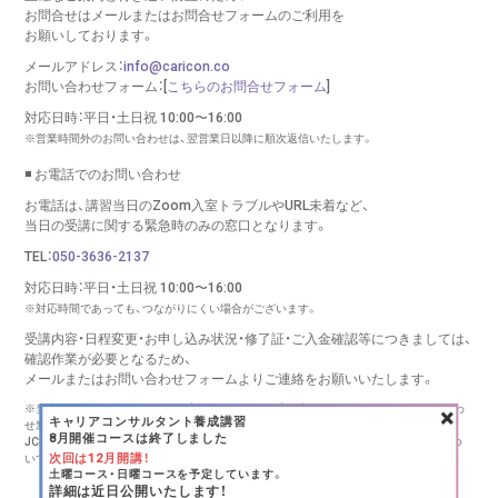
お問合せはメールまたはお問合せフォームのご利用を
お願いしております。
メールアドレス：
info@caricon.co
お問い合わせフォーム：[
こちらのお問合せフォーム
]
対応日時：平日・土日祝 10:00〜16:00
※営業時間外のお問い合わせは、翌営業日以降に順次返信いたします。
◾️ お電話でのお問い合わせ
お電話は、講習当日のZoom入室トラブルやURL未着など、
当日の受講に関する緊急時のみの窓口となります。
TEL：
050-3636-2137
対応日時：平日・土日祝 10:00〜16:00
※対応時間であっても、つながりにくい場合がございます。
受講内容・日程変更・お申し込み状況・修了証・ご入金確認等につきましては、
確認作業が必要となるため、
メールまたはお問い合わせフォームより
ご連絡をお願いいたします。
×
※当窓口は、キャリコンシーオー（株式会社リバース）が実施する講習に関するお問い合わ
キャリアコンサルタント養成講習
せ窓口です。
8月開催コースは終了しました
JCDA様、キャリアコンサルタント登録センター様、その他団体様の講習・更新手続きにつ
次回は12月開講！
いては、
各団体様へ直接お問い合わせください。
土曜コース・日曜コースを予定しています。
Copyright (C) RE:BIRTH INC., All rights reserved.
詳細は近日公開いたします！