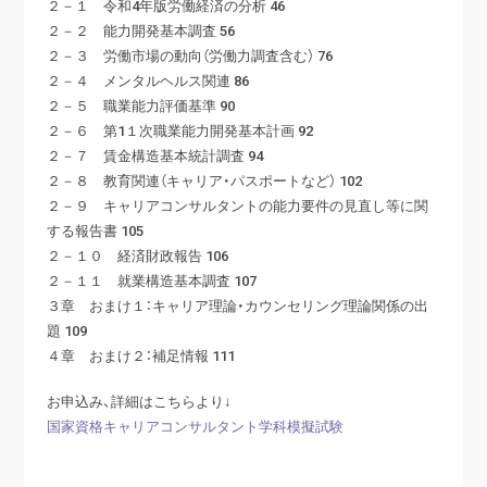
２－１ 令和4年版労働経済の分析 46
２－２ 能力開発基本調査 56
２－３ 労働市場の動向（労働力調査含む） 76
２－４ メンタルヘルス関連 86
２－５ 職業能力評価基準 90
２－６ 第1１次職業能力開発基本計画 92
２－７ 賃金構造基本統計調査 94
２－８ 教育関連（キャリア・パスポートなど） 102
２－９ キャリアコンサルタントの能力要件の見直し等に関
する報告書 105
２－１０ 経済財政報告 106
２－１１ 就業構造基本調査 107
３章 おまけ１：キャリア理論・カウンセリング理論関係の出
題 109
４章 おまけ２：補足情報 111
お申込み、詳細はこちらより↓
国家資格キャリアコンサルタント学科模擬試験