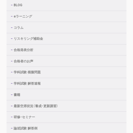
BLOG
eラーニング
コラム
リスキリング補助金
合格発表分析
合格者のお声
学科試験 模擬問題
学科試験 解答速報
書籍
最新空席状況（養成・更新講習）
研修・セミナー
論述試験 解答例