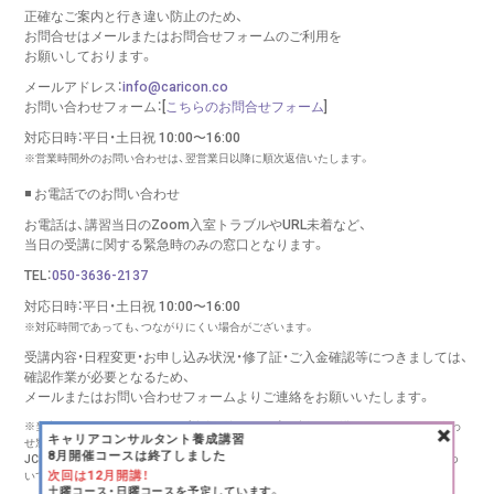
正確なご案内と行き違い防止のため、
お問合せはメールまたはお問合せフォームのご利用を
お願いしております。
メールアドレス：
info@caricon.co
お問い合わせフォーム：[
こちらのお問合せフォーム
]
対応日時：平日・土日祝 10:00〜16:00
※営業時間外のお問い合わせは、翌営業日以降に順次返信いたします。
◾️ お電話でのお問い合わせ
お電話は、講習当日のZoom入室トラブルやURL未着など、
当日の受講に関する緊急時のみの窓口となります。
TEL：
050-3636-2137
対応日時：平日・土日祝 10:00〜16:00
※対応時間であっても、つながりにくい場合がございます。
受講内容・日程変更・お申し込み状況・修了証・ご入金確認等につきましては、
確認作業が必要となるため、
メールまたはお問い合わせフォームより
ご連絡をお願いいたします。
×
※当窓口は、キャリコンシーオー（株式会社リバース）が実施する講習に関するお問い合わ
キャリアコンサルタント養成講習
せ窓口です。
8月開催コースは終了しました
JCDA様、キャリアコンサルタント登録センター様、その他団体様の講習・更新手続きにつ
次回は12月開講！
いては、
各団体様へ直接お問い合わせください。
土曜コース・日曜コースを予定しています。