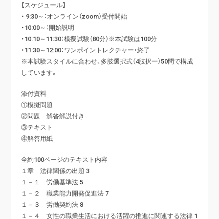
【スケジュール】
・ 9:30～：オンライン（zoom）受付開始
・10:00～：開始説明
・10:10～11:30：模擬試験（80分）※本試験は100分
・11:30～12:00：ワンポイントレクチャー・終了
※本試験スタイルに合わせ、多肢選択式（4肢択一）50問で構成
しています。
添付資料
①模擬問題
②問題 解答解説付き
③テキスト
④解答用紙
全約100ページのテキスト内容
１章 法律関係の出題 3
１－１ 労働基準法 5
１－２ 職業能力開発促進法 7
１－３ 労働契約法 8
１－４ 女性の職業生活における活躍の推進に関連する法律 1