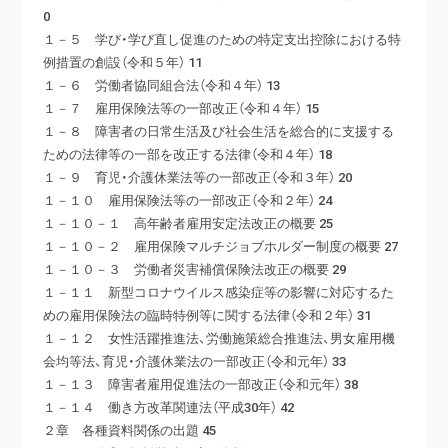
0
１－５ 学び・学び直し促進のための特定支出控除における特
例措置の創設（令和５年） 11
１－６ 労働者協同組合法（令和４年） 13
１－７ 雇用保険法等の一部改正（令和４年） 15
１－８ 障害者の日常生活及び社会生活を総合的に支援する
ための法律等の一部を改正する法律（令和４年） 18
１－９ 育児・介護休業法等の一部改正（令和３年） 20
１－１０ 雇用保険法等の一部改正（令和２年） 24
１－１０－１ 高年齢者雇用安定法改正の概要 25
１－１０－２ 雇用保険マルチジョブホルダー制度の概要 27
１－１０－３ 労働者災害補償保険法改正の概要 29
１－１１ 新型コロナウイルス感染症等の影響に対応するた
めの雇用保険法の臨時特例等に関する法律（令和２年） 31
１－１２ 女性活躍推進法、労働施策総合推進法、男女雇用機
会均等法、育児・介護休業法の一部改正（令和元年） 33
１－１３ 障害者雇用促進法の一部改正（令和元年） 38
１－１４ 働き方改革関連法（平成30年） 42
２章 各種資料関係の出題 45