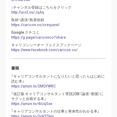
↓チャンネル登録はこちらをクリック
http://urx2.nu/JqAq
取材・講演・執筆依頼
https://caricon.co/crequest/
Google クチコミ
https://g.page/cariconco?share
キャリコンシーオー フェイスブックページ
https://www.facebook.com/caricon.co/
書籍
「キャリアコンサルタントになりたいと思ったらはじめに
読む本」
https://amzn.to/2MQYWRC
「改訂版 キャリアコンサルタント実技試験（論述・面接）に
サクッと合格する本」
https://amzn.to/4iUqSxe
「キャリアコンサルタントの仕事と将来性がわかる本」
https://amzn.to/3qk5Tbm