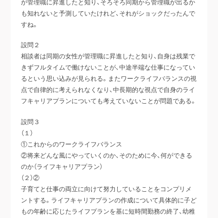
が管理職に昇進したと知り、そろそろ同期から管理職が出るか
も知れないと予測していたけれど、それがショックだったんで
すね。
設問２
相談者は同期の女性が管理職に昇進したと知り、自身は残業で
きずフルタイムで働けないことが、中途半端な仕事になってい
るという思い込みが見られる。またワークライフバランスの視
点で自律的に考えられなくなり、中長期的な視点で自身のライ
フキャリアプランについても考えていないことが問題である。
設問３
（１）
①これからのワークライフバランス
②将来どんな風にやっていくのか、そのために今、何ができる
のか（ライフキャリアプラン）
（２）②
子育てと仕事の両立に向けて努力していることをコンプリメ
ントする。ライフキャリアプランの作成について具体的に子ど
もの年齢に応じたライフプランを基に短時間勤務の終了、幼稚