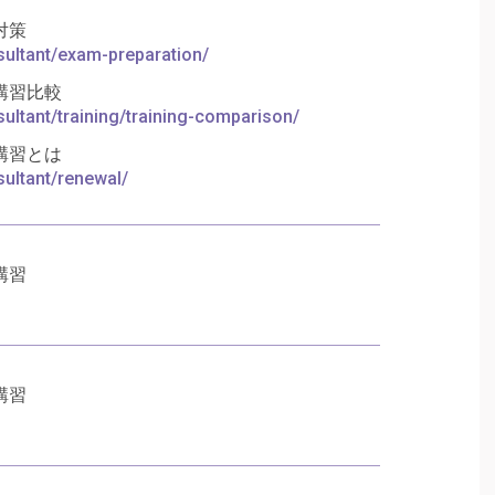
対策
sultant/exam-preparation/
講習比較
sultant/training/training-comparison/
講習とは
sultant/renewal/
講習
講習