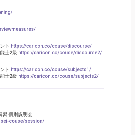
ening/
terviewmeasures/
タント
https://caricon.co/couse/discourse/
能士2級
https://caricon.co/couse/discourse2/
タント
https://caricon.co/couse/subjects1/
能士2級
https://caricon.co/couse/subjects2/
習 個別説明会
ousei-couse/session/