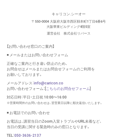
キャリコン.シーオー
〒550-0004 大阪府大阪市西区靱本町1丁目6番6号
大阪華東ビルディング4階5室
運営会社 株式会社リバース
【お問い合わせ窓口のご案内】
◾️ メールまたはお問い合わせフォーム
正確なご案内と行き違い防止のため、
お問合せはメールまたはお問合せフォームのご利用を
お願いしております。
メールアドレス：
info@caricon.co
お問い合わせフォーム：[
こちらのお問合せフォーム
]
対応日時：平日・土日祝 10:00〜16:00
※営業時間外のお問い合わせは、翌営業日以降に順次返信いたします。
◾️ お電話でのお問い合わせ
お電話は、講習当日のZoom入室トラブルやURL未着など、
当日の受講に関する緊急時のみの窓口となります。
TEL：
050-3636-2137